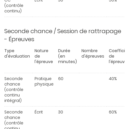
CC
Écrit
30
50%
(contrôle
continu)
Seconde chance / Session de rattrapage
- Épreuves
Type
Nature
Durée
Nombre
Coefficie
d'évaluation
de
(en
d'épreuves
de
l'épreuve
minutes)
l'épreuve
Seconde
Pratique
60
40%
chance
physique
(contrôle
continu
intégral)
Seconde
Écrit
30
60%
chance
(contrôle
continu