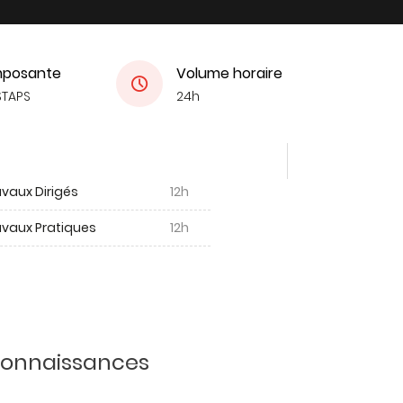
posante
Volume horaire
STAPS
24h
vaux Dirigés
12h
avaux Pratiques
12h
 connaissances