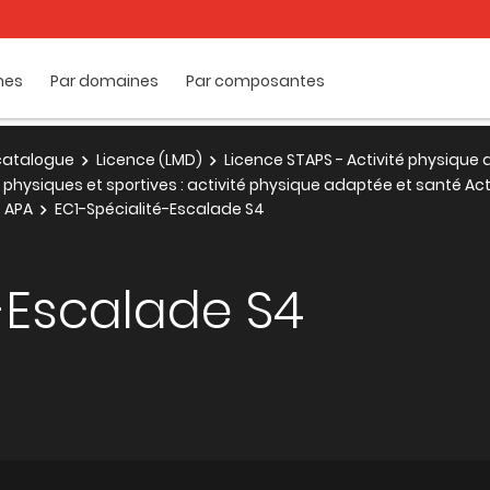
mes
Par domaines
Par composantes
e catalogue
Licence (LMD)
Licence STAPS - Activité physique
 physiques et sportives : activité physique adaptée et santé Ac
 APA
EC1-Spécialité-Escalade S4
-Escalade S4