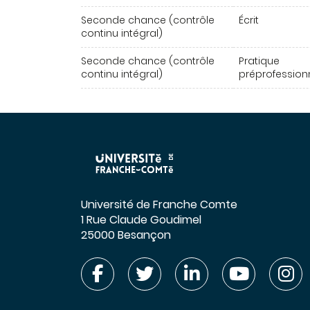
Seconde chance (contrôle
Écrit
continu intégral)
Seconde chance (contrôle
Pratique
continu intégral)
préprofession
Université de Franche Comte
1 Rue Claude Goudimel
25000 Besançon