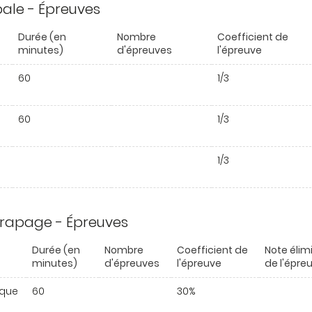
ipale - Épreuves
Durée (en
Nombre
Coefficient de
minutes)
d'épreuves
l'épreuve
60
1/3
60
1/3
1/3
trapage - Épreuves
Durée (en
Nombre
Coefficient de
Note élim
minutes)
d'épreuves
l'épreuve
de l'épre
ique
60
30%