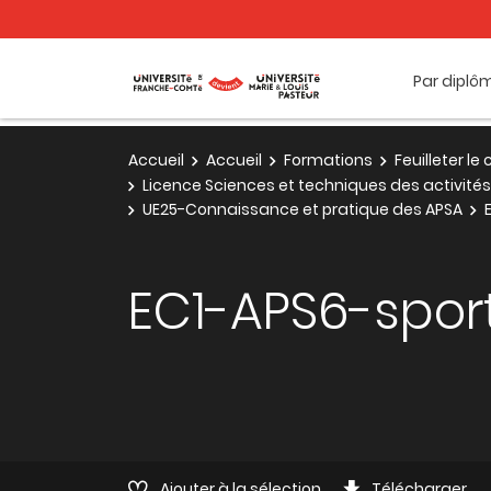
Par diplô
Accueil
Accueil
Formations
Feuilleter l
Licence Sciences et techniques des activités
UE25-Connaissance et pratique des APSA
EC1-APS6-spor
Ajouter à la sélection
Télécharger