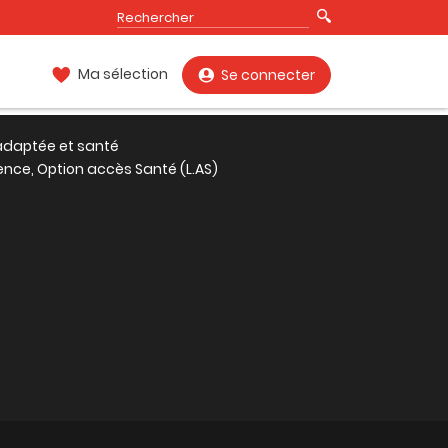
Ma sélection
Se connecter
 adaptée et santé
ence, Option accès Santé (L.AS)