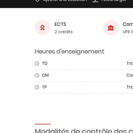
ECTS
Com
2 crédits
UFR 
Heures d'enseignement
TD
Tra
CM
Co
TP
Tr
Modalités de contrôle des