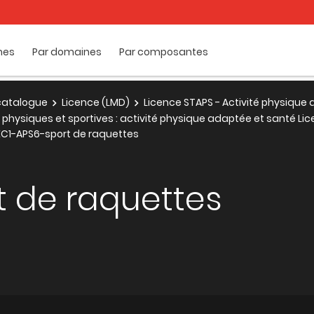
mes
Par domaines
Par composantes
e catalogue
Licence (LMD)
Licence STAPS - Activité physique
 physiques et sportives : activité physique adaptée et santé Lic
EC1-APS6-sport de raquettes
t de raquettes