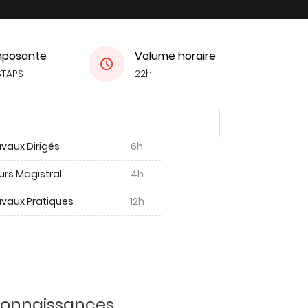
posante
Volume horaire
STAPS
22h
vaux Dirigés
6h
urs Magistral
4h
avaux Pratiques
12h
 connaissances