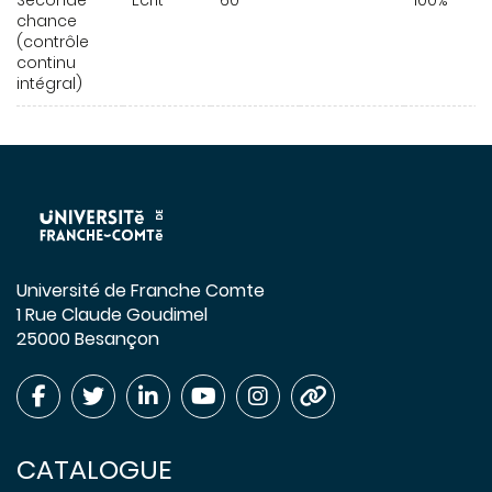
Seconde
Écrit
60
100%
chance
(contrôle
continu
intégral)
Université de Franche Comte
1 Rue Claude Goudimel
25000 Besançon
CATALOGUE