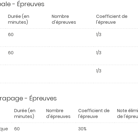
ipale - Épreuves
Durée (en
Nombre
Coefficient de
minutes)
d'épreuves
l'épreuve
60
1/3
60
1/3
1/3
trapage - Épreuves
Durée (en
Nombre
Coefficient de
Note élim
minutes)
d'épreuves
l'épreuve
de l'épre
ique
60
30%