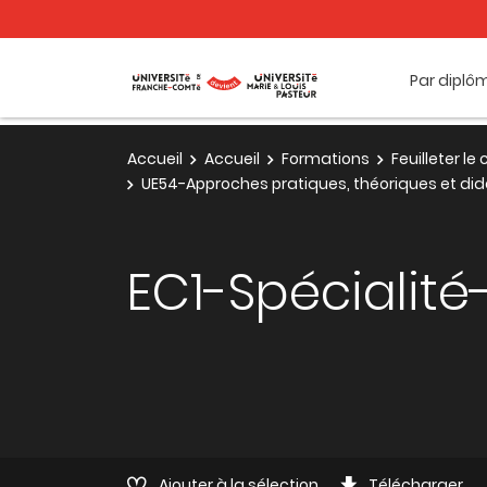
Par diplô
Accueil
Accueil
Formations
Feuilleter l
UE54-Approches pratiques, théoriques et di
EC1-Spécialité-
Ajouter à la sélection
Télécharger