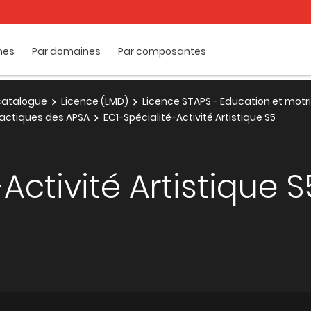
mes
Par domaines
Par composantes
e catalogue
Licence (LMD)
Licence STAPS - Education et motri
dactiques des APSA
EC1-Spécialité-Activité Artistique S5
Activité Artistique S