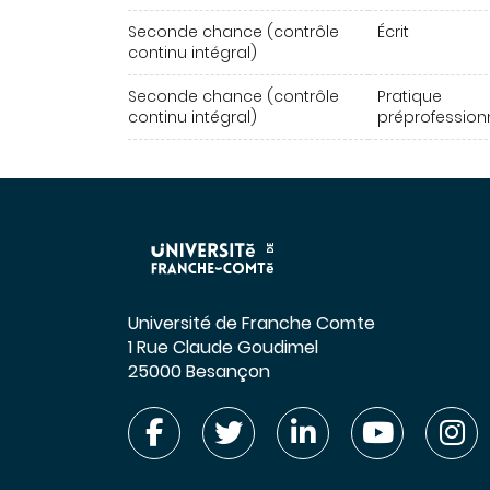
Seconde chance (contrôle
Écrit
continu intégral)
Seconde chance (contrôle
Pratique
continu intégral)
préprofession
Université de Franche Comte
1 Rue Claude Goudimel
25000 Besançon