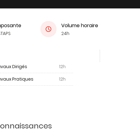
posante
Volume horaire
STAPS
24h
vaux Dirigés
12h
avaux Pratiques
12h
 connaissances