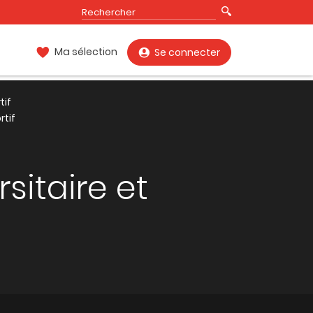
Ma sélection
Se connecter
tif
rtif
sitaire et