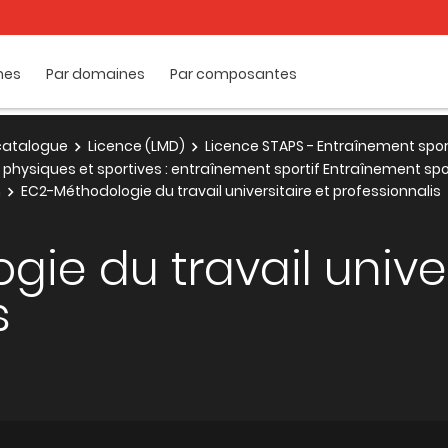
mes
Par domaines
Par composantes
e catalogue
Licence (LMD)
Licence STAPS - Entraînement spor
 physiques et sportives : entraînement sportif Entraînement spo
n
EC2-Méthodologie du travail universitaire et professionnalis
ie du travail univer
s