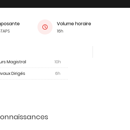
posante
Volume horaire
STAPS
16h
urs Magistral
10h
vaux Dirigés
6h
 connaissances