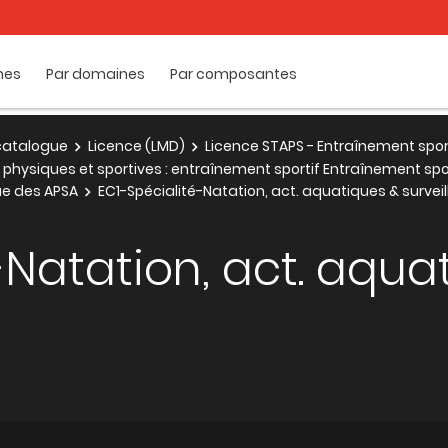
mes
Par domaines
Par composantes
e catalogue
Licence (LMD)
Licence STAPS - Entraînement spor
 physiques et sportives : entraînement sportif Entraînement spo
ue des APSA
EC1-Spécialité-Natation, act. aquatiques & surveil
-Natation, act. aqua