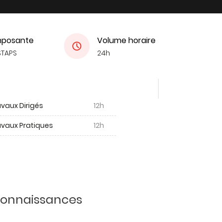
posante
Volume horaire
STAPS
24h
vaux Dirigés
12h
avaux Pratiques
12h
 connaissances