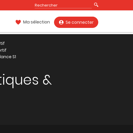
Ma sélection
Se connecter
tif
rtif
lance S1
tiques &