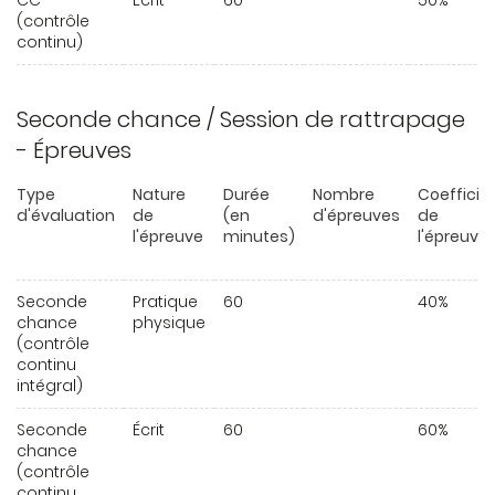
CC
Écrit
60
50%
(contrôle
continu)
Seconde chance / Session de rattrapage
- Épreuves
Type
Nature
Durée
Nombre
Coefficie
d'évaluation
de
(en
d'épreuves
de
l'épreuve
minutes)
l'épreuve
Seconde
Pratique
60
40%
chance
physique
(contrôle
continu
intégral)
Seconde
Écrit
60
60%
chance
(contrôle
continu