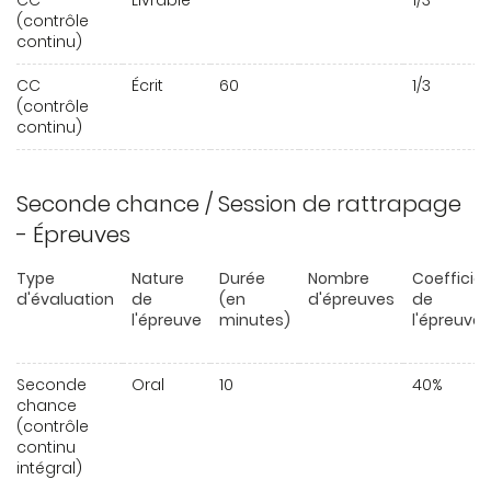
CC
Livrable
1/3
(contrôle
continu)
CC
Écrit
60
1/3
(contrôle
continu)
Seconde chance / Session de rattrapage
- Épreuves
Type
Nature
Durée
Nombre
Coefficie
d'évaluation
de
(en
d'épreuves
de
l'épreuve
minutes)
l'épreuve
Seconde
Oral
10
40%
chance
(contrôle
continu
intégral)