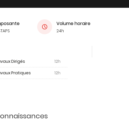
posante
Volume horaire
STAPS
24h
vaux Dirigés
12h
avaux Pratiques
12h
 connaissances