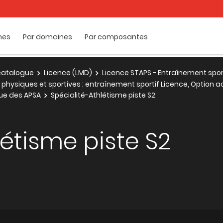
mes
Par domaines
Par composantes
e catalogue
Licence (LMD)
Licence STAPS - Entraînement spor
physiques et sportives : entraînement sportif Licence, Option a
ue des APSA
Spécialité-Athlétisme piste S2
létisme piste S2