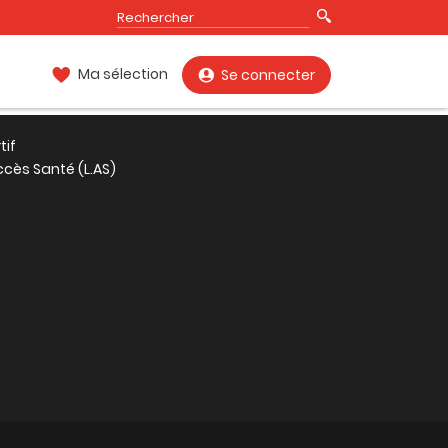
Ma sélection
Se connecter
tif
ccès Santé (L.AS)