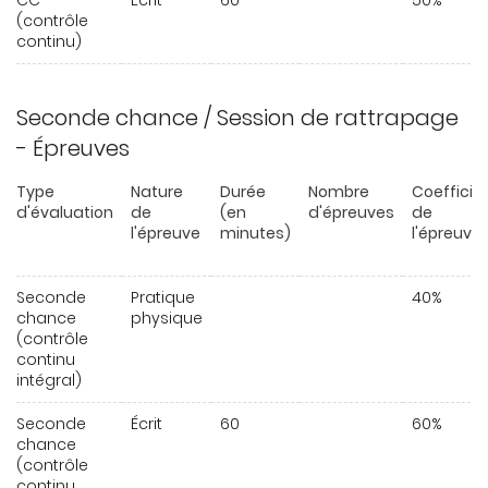
CC
Écrit
60
50%
(contrôle
continu)
Seconde chance / Session de rattrapage
- Épreuves
Type
Nature
Durée
Nombre
Coefficie
d'évaluation
de
(en
d'épreuves
de
l'épreuve
minutes)
l'épreuve
Seconde
Pratique
40%
chance
physique
(contrôle
continu
intégral)
Seconde
Écrit
60
60%
chance
(contrôle
continu