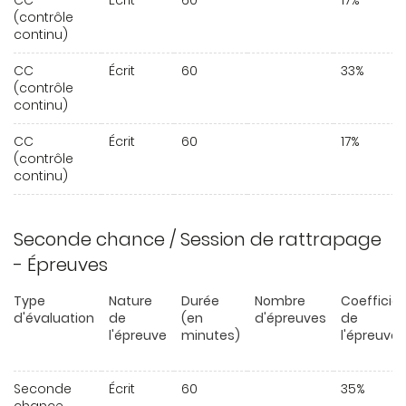
CC
Écrit
60
17%
(contrôle
continu)
CC
Écrit
60
33%
(contrôle
continu)
CC
Écrit
60
17%
(contrôle
continu)
Seconde chance / Session de rattrapage
- Épreuves
Type
Nature
Durée
Nombre
Coefficie
d'évaluation
de
(en
d'épreuves
de
l'épreuve
minutes)
l'épreuve
Seconde
Écrit
60
35%