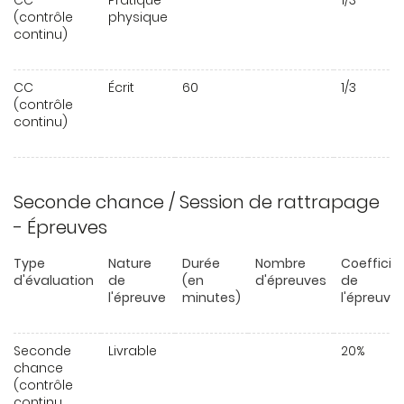
CC
Pratique
1/3
(contrôle
physique
continu)
CC
Écrit
60
1/3
(contrôle
continu)
Seconde chance / Session de rattrapage
- Épreuves
Type
Nature
Durée
Nombre
Coefficie
d'évaluation
de
(en
d'épreuves
de
l'épreuve
minutes)
l'épreuve
Seconde
Livrable
20%
chance
(contrôle
continu