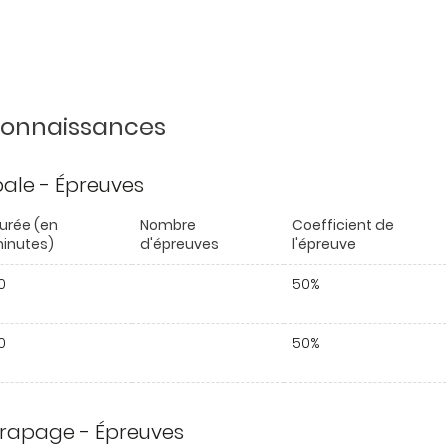
 connaissances
ipale - Épreuves
urée (en
Nombre
Coefficient de
inutes)
d'épreuves
l'épreuve
0
50%
0
50%
trapage - Épreuves