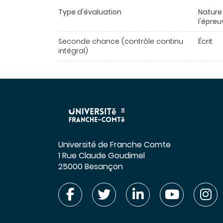
Type d'évaluation
Nature
l'épreu
Seconde chance (contrôle continu
Écrit
intégral)
Université de Franche Comte
1 Rue Claude Goudimel
25000 Besançon