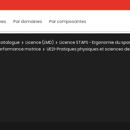
mes
Par domaines
Par composantes
e catalogue
Licence (LMD)
Licence STAPS - Ergonomie du spo
 performance motrice
UE21-Pratiques physiques et sciences de l