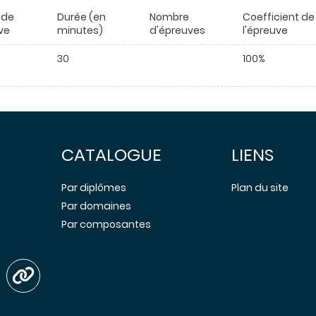
 de
Durée (en
Nombre
Coefficient de
ve
minutes)
d'épreuves
l'épreuve
30
100%
CATALOGUE
LIENS
Par diplômes
Plan du site
Par domaines
Par composantes