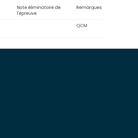
Note éliminatoire de
Remarques
l'épreuve
QCM