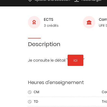
ECTS
Com
3 crédits
UFR 
Description
Je consulte le détail "
ici
"
Heures d'enseignement
CM
Co
TD
Tra