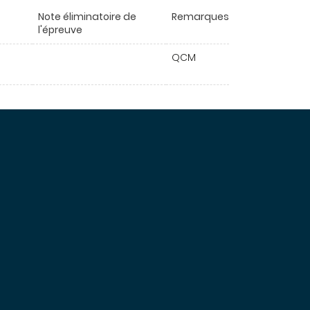
Note éliminatoire de
Remarques
l'épreuve
QCM