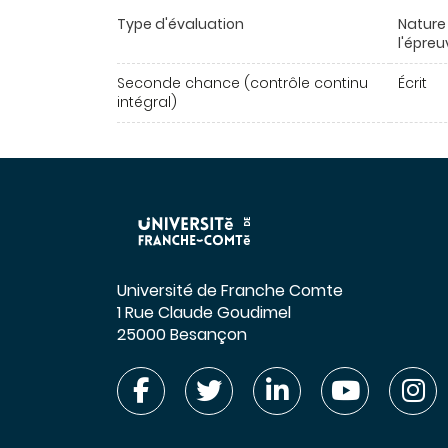
Type d'évaluation
Nature
l'épreu
Seconde chance (contrôle continu
Écrit
intégral)
Université de Franche Comte
1 Rue Claude Goudimel
25000 Besançon