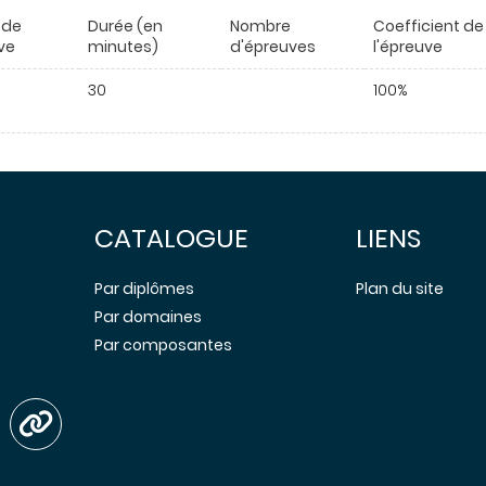
 de
Durée (en
Nombre
Coefficient de
ve
minutes)
d'épreuves
l'épreuve
30
100%
CATALOGUE
LIENS
Par diplômes
Plan du site
Par domaines
Par composantes