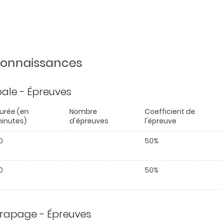
 connaissances
ipale - Épreuves
urée (en
Nombre
Coefficient de
inutes)
d'épreuves
l'épreuve
0
50%
0
50%
trapage - Épreuves