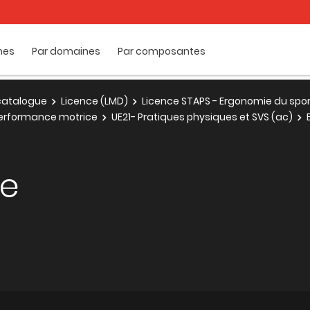
mes
Par domaines
Par composantes
e catalogue
Licence (LMD)
Licence STAPS - Ergonomie du spo
 performance motrice
UE21- Pratiques physiques et SVS (ac)
ie