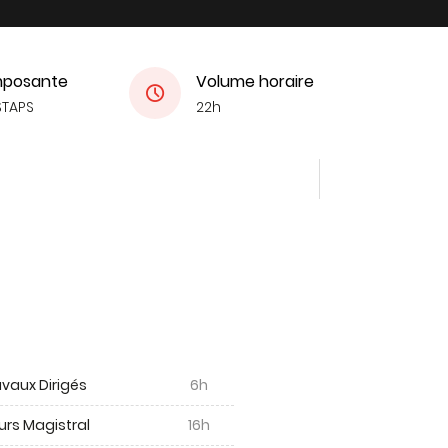
posante
Volume horaire
STAPS
22h
vaux Dirigés
6h
urs Magistral
16h