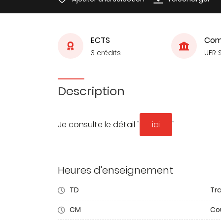
ECTS
Com
3 crédits
UFR 
Description
Je consulte le détail "
ici
"
Heures d'enseignement
TD
Tra
CM
Co