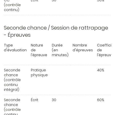
CC
Écrit
30
50%
(contrôle
continu)
Seconde chance / Session de rattrapage
- Épreuves
Type
Nature
Durée
Nombre
Coefficie
d'évaluation
de
(en
d'épreuves
de
l'épreuve
minutes)
l'épreuve
Seconde
Pratique
40%
chance
physique
(contrôle
continu
intégral)
Seconde
Écrit
30
60%
chance
(contrôle
continu