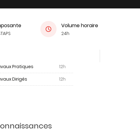
posante
Volume horaire
STAPS
24h
avaux Pratiques
12h
vaux Dirigés
12h
 connaissances