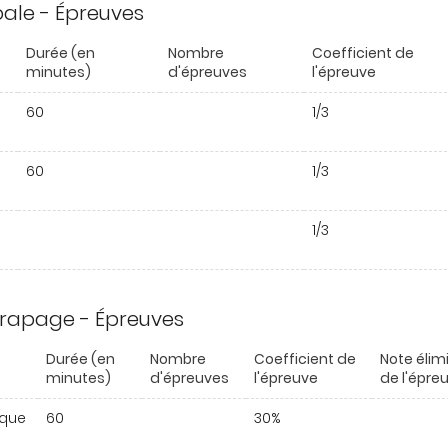
ipale - Épreuves
Durée (en
Nombre
Coefficient de
minutes)
d'épreuves
l'épreuve
60
1/3
60
1/3
1/3
trapage - Épreuves
Durée (en
Nombre
Coefficient de
Note élim
minutes)
d'épreuves
l'épreuve
de l'épre
ique
60
30%