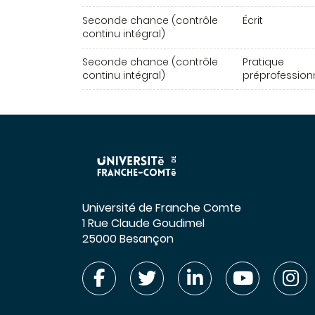
Seconde chance (contrôle
Écrit
continu intégral)
Seconde chance (contrôle
Pratique
continu intégral)
préprofession
Université de Franche Comte
1 Rue Claude Goudimel
25000 Besançon