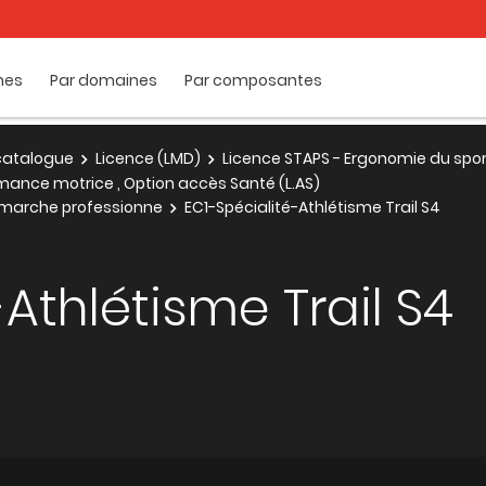
mes
Par domaines
Par composantes
e catalogue
Licence (LMD)
Licence STAPS - Ergonomie du spo
mance motrice , Option accès Santé (L.AS)
émarche professionne
EC1-Spécialité-Athlétisme Trail S4
Athlétisme Trail S4