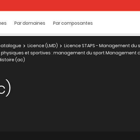
mes
Par domaines
Par composantes
e catalogue
Licence (LMD)
Licence STAPS - Management du s
és physiques et sportives : management du sport Management d
istoire (ac)
c)