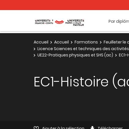
Par diplô
Accueil
Accueil
Formations
Feuilleter l
Licence Sciences et techniques des activit
UE22-Pratiques physiques et SHS (ac)
EC1-H
EC1-Histoire (a
Ajouter à la sélection
Télécharger