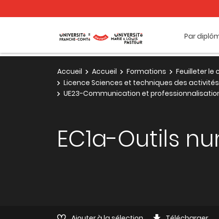
Par diplô
Accueil
Accueil
Formations
Feuilleter l
Licence Sciences et techniques des activit
UE23-Communication et professionnalisatio
EC1a-Outils n
Ajouter à la sélection
Télécharger