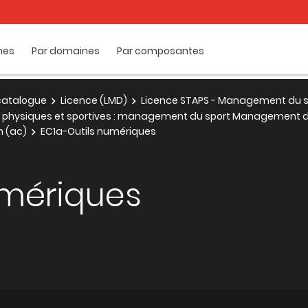
mes
Par domaines
Par composantes
e catalogue
Licence (LMD)
Licence STAPS - Management du s
és physiques et sportives : management du sport Management d
n (ac)
EC1a-Outils numériques
umériques