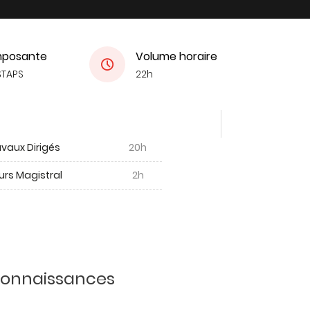
posante
Volume horaire
STAPS
22h
vaux Dirigés
20h
urs Magistral
2h
 connaissances