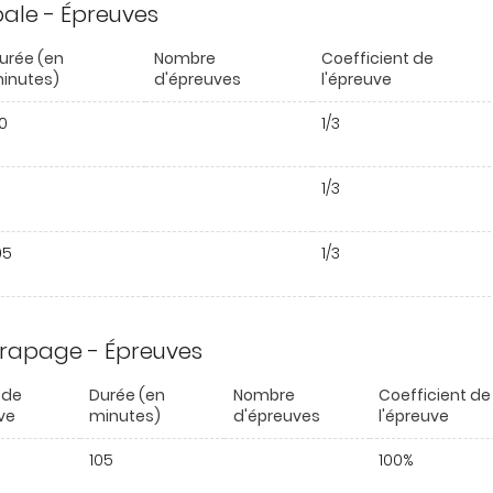
ipale - Épreuves
urée (en
Nombre
Coefficient de
inutes)
d'épreuves
l'épreuve
0
1/3
1/3
05
1/3
trapage - Épreuves
 de
Durée (en
Nombre
Coefficient de
ve
minutes)
d'épreuves
l'épreuve
105
100%