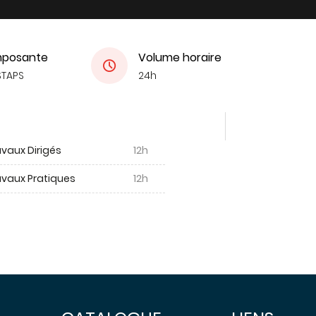
posante
Volume horaire
STAPS
24h
vaux Dirigés
12h
avaux Pratiques
12h