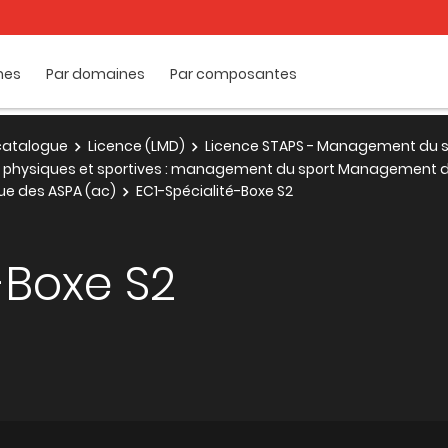
mes
Par domaines
Par composantes
e catalogue
Licence (LMD)
Licence STAPS - Management du s
és physiques et sportives : management du sport Management d
e des ASPA (ac)
EC1-Spécialité-Boxe S2
-Boxe S2