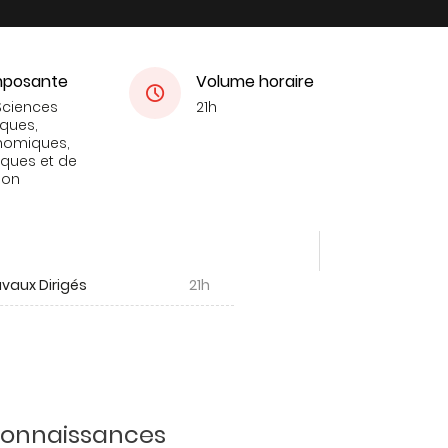
posante
Volume horaire
Sciences
21h
iques,
nomiques,
tiques et de
ion
vaux Dirigés
21h
 connaissances