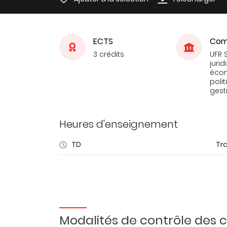
ECTS
Com
3 crédits
UFR 
jurid
éco
poli
gest
Heures d'enseignement
TD
Tra
Modalités de contrôle des