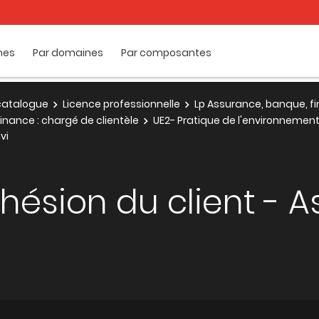
mes
Par domaines
Par composantes
e catalogue
Licence professionnelle
Lp Assurance, banque, fi
inance : chargé de clientèle
UE2- Pratique de l'environnemen
vi
ésion du client - As