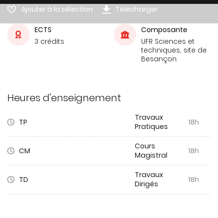
Ajouter à la sélection
Télécharger
ECTS
Composante
3 crédits
UFR Sciences et
techniques, site de
Besançon
Heures d'enseignement
Travaux
TP
18h
Pratiques
Cours
CM
18h
Magistral
Travaux
TD
18h
Dirigés