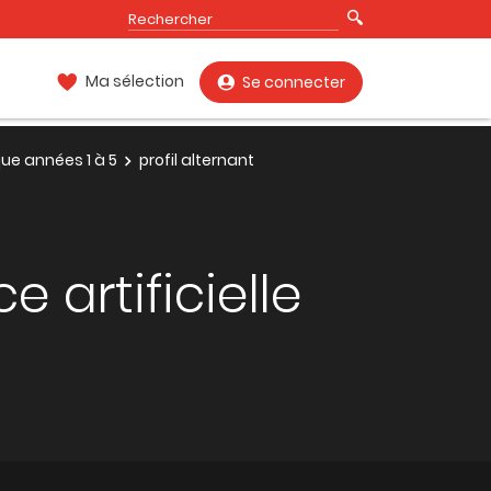
Ma sélection
Se connecter
ue années 1 à 5
profil alternant
e artificielle