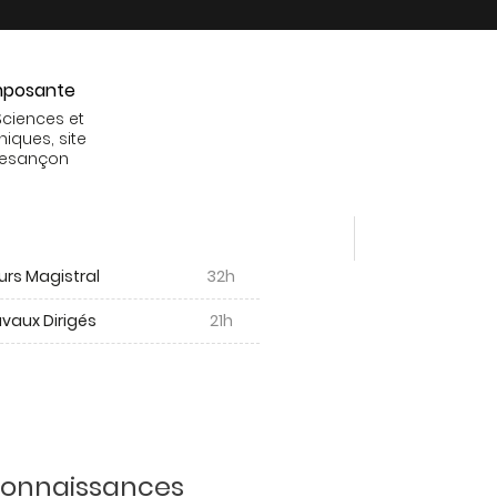
posante
Sciences et
niques, site
Besançon
urs Magistral
32h
vaux Dirigés
21h
 connaissances