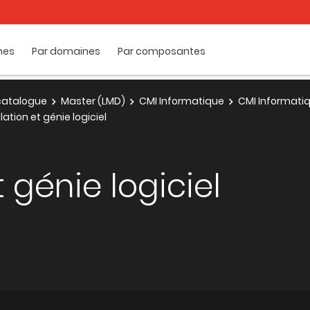
mes
Par domaines
Par composantes
e catalogue
Master (LMD)
CMI Informatique
CMI Informatiq
ation et génie logiciel
 génie logiciel