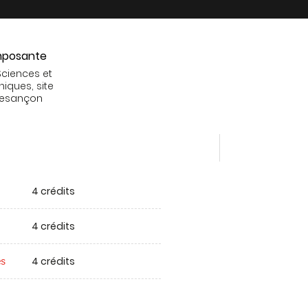
posante
Sciences et
niques, site
Besançon
4 crédits
4 crédits
4 crédits
es