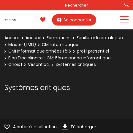
Se connecter
Accueil
Accueil
Formations
Feuilleter le catalogue
Master (LMD)
CMI Informatique
CMI Informatique années 1 à 5
profil présentiel
Bloc Disciplinaire - CMI 5ème année informatique
Choix 1
Vesontio 2
Systèmes critiques
Systèmes critiques
Ajouter à la sélection
Télécharger