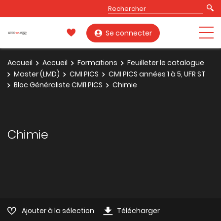
Se connecter
Accueil
Accueil
Formations
Feuilleter le catalogue
Master (LMD)
CMI PICS
CMI PICS années 1 à 5, UFR ST
Bloc Généraliste CMI1 PICS
Chimie
Chimie
Ajouter à la sélection
Télécharger