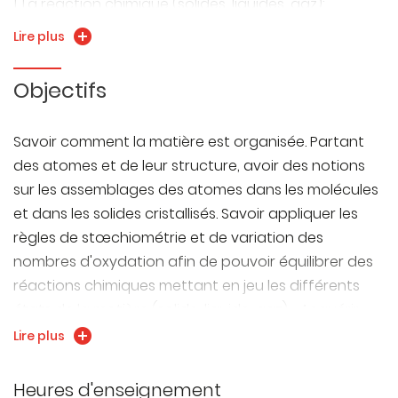
1. La réaction chimique (solides, liquides, gaz):
2. Une réaction particulière : l'oxydo-réduction
Lire plus
3. Cinétique - Vitesse de réaction
4. Cristallographie (cfc, cc, hc) : Structure des solides
Objectifs
cristallisés
5. Atomistique (l'atome, spectre de l'atome
Savoir comment la matière est organisée. Partant
d'hydrogène, configuration électronique des
des atomes et de leur structure, avoir des notions
éléments, compréhension du classement
sur les assemblages des atomes dans les molécules
périodique, électronégativité).
et dans les solides cristallisés. Savoir appliquer les
règles de stœchiométrie et de variation des
nombres d'oxydation afin de pouvoir équilibrer des
réactions chimiques mettant en jeu les différents
états de la matière (solide, liquide, gaz). Acquérir
des méthodes de travail, de l'autonomie en lien
Lire plus
direct avec l'UE de Méthodologie Universitaire.
Heures d'enseignement