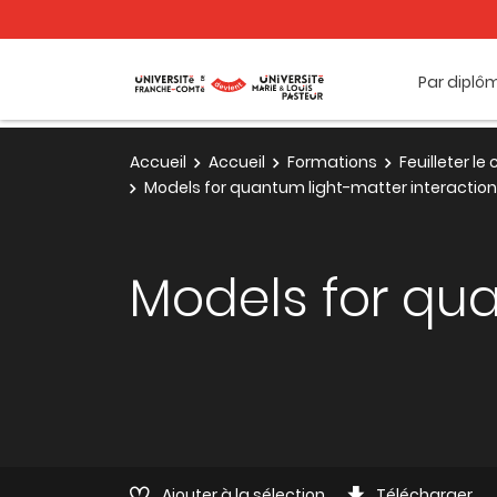
Par diplô
Accueil
Accueil
Formations
Feuilleter l
Models for quantum light-matter interactio
Models for qua
Ajouter à la sélection
Télécharger