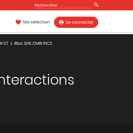
Ma sélection
Se connecter
FR ST
Bloc SHS CMI5 PICS
nteractions