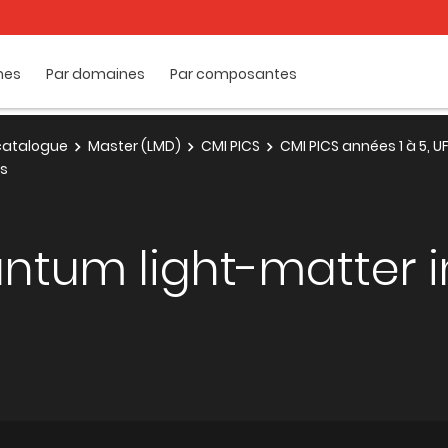
mes
Par domaines
Par composantes
e catalogue
Master (LMD)
CMI PICS
CMI PICS années 1 à 5, U
ns
ntum light-matter i