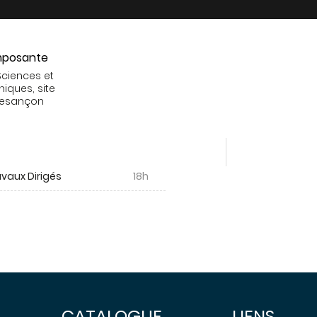
posante
Sciences et
niques, site
Besançon
vaux Dirigés
18h
CATALOGUE
LIENS