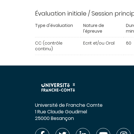
Évaluation initiale / Session princ
Type d'évaluation
Nature de
Dur
l'épreuve
min
CC (contrôle
Ecrit et/ou Oral
60
continu)
Université de Franche Comte
1 Rue Claude Goudimel
25000 Besançon