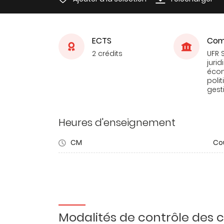
ECTS
Com
2 crédits
UFR 
jurid
éco
poli
gest
Heures d'enseignement
CM
Co
Modalités de contrôle des