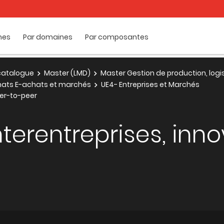
mes
Par domaines
Par composantes
e catalogue
Master (LMD)
Master Gestion de production, logi
chats E-achats et marchés
UE4- Entreprises et Marchés
eer-to-peer
terentreprises, inno