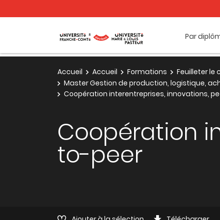
Par diplô
Accueil
Accueil
Formations
Feuilleter l
Master Gestion de production, logistique, a
Coopération interentreprises, innovations, p
Coopération in
to-peer
Ajouter à la sélection
Télécharger