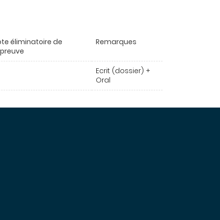
te éliminatoire de
Remarques
épreuve
Ecrit (dossier) +
Oral