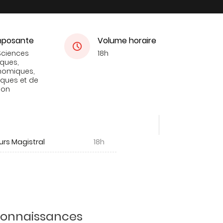
posante
Volume horaire
Sciences
18h
iques,
nomiques,
tiques et de
ion
urs Magistral
18h
 connaissances