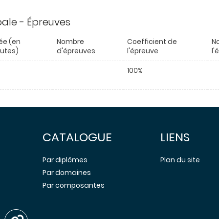
ipale - Épreuves
ée (en
Nombre
Coefficient de
No
utes)
d'épreuves
l'épreuve
l'
100%
CATALOGUE
LIENS
Par diplômes
Plan du site
Par domaines
Par composantes