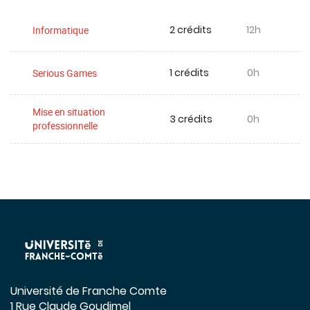
2 crédits
12h
Informatique
1 crédits
0h
Serious Games
Mise en situation
3 crédits
0h
professionnelle
Université de Franche Comte
1 Rue Claude Goudimel