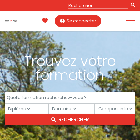
Se connecter
Trouvez votre
formation
Diplôme
Domaine
Composante
Diplôme
Domaine
Composante
RECHERCHER