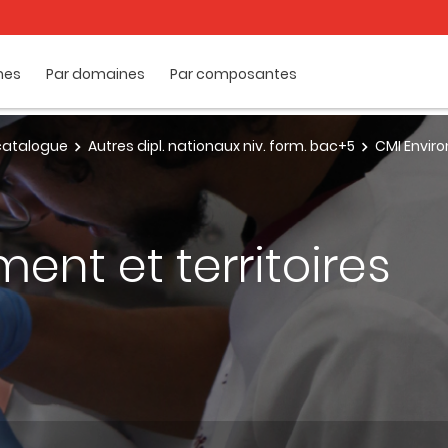
mes
Par domaines
Par composantes
e catalogue
Autres dipl. nationaux niv. form. bac+5
CMI Enviro
ent et territoires