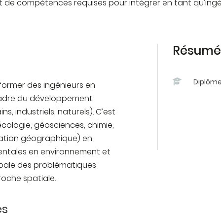
t de compétences requises pour intégrer en tant qu’ingén
Résumé 
Diplôm
 former des ingénieurs en
adre du développement
ns, industriels, naturels). C’est
 écologie, géosciences, chimie,
mation géographique) en
mentales en environnement et
lobale des problématiques
oche spatiale.
es