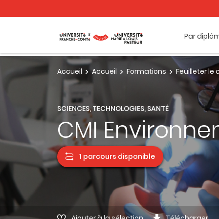
Par diplô
Accueil
Accueil
Formations
Feuilleter l
SCIENCES, TECHNOLOGIES, SANTÉ
CMI Environnem
1 parcours disponible
Ajouter à la sélection
Télécharger