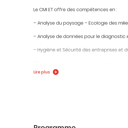
Le CMI ET offre des compétences en :
– Analyse du paysage – Ecologie des milie
– Analyse de données pour le diagnostic
– Hygiène et Sécurité des entreprises et 
Elles sont nécessaires à la compréhension
différents compartiments des écosystèmes 
Lire plus
à leurs interactions et à leurs sensibilités
anthropiques globales.
Programme