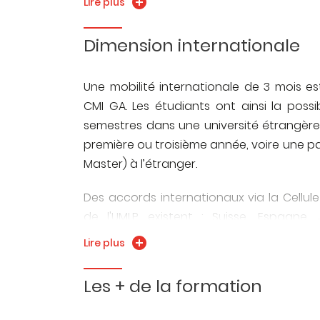
anticiper les problèmes
et de trouver d
Lire plus
entreprises des secteurs d'activités vis
adaptées aux
enjeux socio-économiques 
dans son futur environnement professionn
Dimension internationale
permet une excellente insertion profession
Vous trouverez des informations complémen
Une mobilité internationale de 3 mois es
CMI GA. Les étudiants ont ainsi la possi
semestres dans une université étrangère 
première ou troisième année, voire une pa
Master) à l’étranger.
Des accords internationaux via la Cellule
de l'UMLP existent : Suisse, Espagne, 
échanges avec Kansas State Universi
Lire plus
également régulièrement.
Les + de la formation