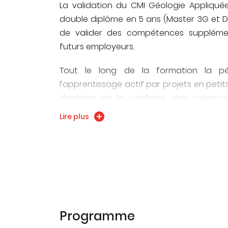
La validation du CMI Géologie Appliqué
double diplôme en 5 ans (Master 3G et D
de valider des compétences supplémen
futurs employeurs.
Tout le long de la formation la p
l’apprentissage actif par projets en petit
domaine de la géologie, des science
physique, chimie … appliqués aux sciences 
Lire plus
d’ouverture sur la société ce qui permet
son projet professionnel tout au l
développer la compréhension de son fut
et la prise en compte des enjeux sociétau
Enfin, les stages réalisés tout au long de 
entreprise pendant les 2 dernièr
Programme
professionnalisation précoce de l’étudi