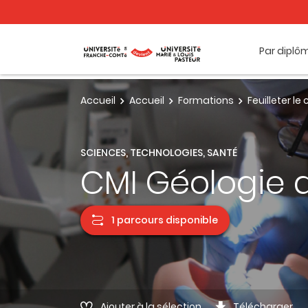
Par diplô
Accueil
Accueil
Formations
Feuilleter l
SCIENCES, TECHNOLOGIES, SANTÉ
CMI Géologie 
1 parcours disponible
Ajouter à la sélection
Télécharger