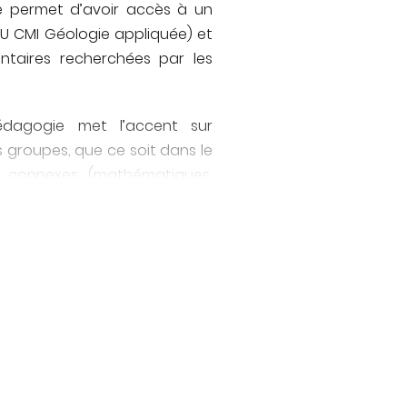
e permet d’avoir accès à un
U CMI Géologie appliquée) et
taires recherchées par les
édagogie met l’accent sur
s groupes, que ce soit dans le
s connexes (mathématiques,
de la Terre) et des disciplines
 à l’étudiant en CMI de murir
ong de sa formation et de
ur environnement de travail
x.
la formation et l’alternance en
es années permettent une
ant en CMI GA et garantie une