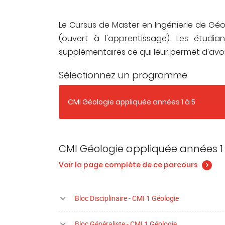
excellente insertion professionnelle à l’i
étudiants issus du CMI GA sont embauch
Le Cursus de Master en Ingénierie de Géol
année ou décident de poursuivre leurs ét
(ouvert à l'apprentissage). Les étudi
supplémentaires ce qui leur permet d’avo
Sélectionnez un programme
CMI Géologie appliquée années 1 à 5
Parcour
CMI Géologie appliquée années 1
Voir la page complète de ce parcours
Bloc Disciplinaire - CMI 1 Géologie
Bloc Généraliste - CMI 1 Géologie