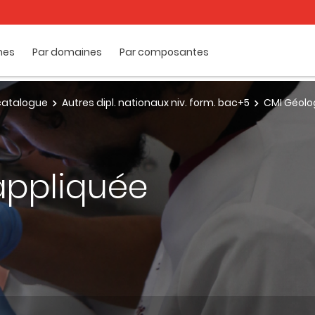
mes
Par domaines
Par composantes
e catalogue
Autres dipl. nationaux niv. form. bac+5
CMI Géolo
appliquée