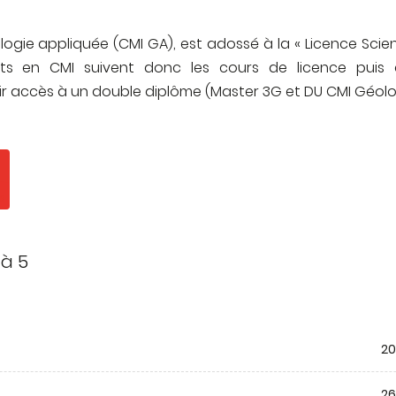
ssue des 5 ans (85 à 100 % des
és à la fin de la cinquième
ogie appliquée (CMI GA), est adossé à la « Licence Scie
udes en doctorat).
ants en CMI suivent donc les cours de licence puis 
ir accès à un double diplôme (Master 3G et DU CMI Géolo
s
 à 5
20
26