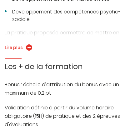
Développement des compétences psycho-
sociale.
La pratique proposée permettra de mettre en
relation les connaissances physiologique
Lire plus
(respiration, contraction musculaire), anatomiques,
biomécanique, à travers la réalisation d’exercices
Les + de la formation
d’équilibres et d’acrobatie individuels et collectifs.
Bonus : échelle d’attribution du bonus avec un
maximum de 0.2 pt
Validation définie à partir du volume horaire
obligatoire (15H) de pratique et des 2 épreuves
d'évaluations.