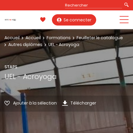
Se connecter
Accueil
Accueil
Formations
Feuilleter le catalogue
Autres diplômes
UEL - Acroyoga
STAPS
UEL - Acroyoga
Ajouter à la sélection
Télécharger