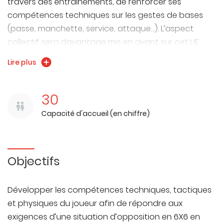
travers des entrainements, de renforcer ses
compétences techniques sur les gestes de bases
(passe, manchette, service, attaque…). L’aspect
collectif sera davantage mis en avant sur cet UE
afin de pouvoir tenir un rôle déterminé dans un
Lire plus
affrontement collectif à 6 joueurs (passeur,
réceptionneur, attaquant).
30
Capacité d'accueil (en chiffre)
Objectifs
Développer les compétences techniques, tactiques
et physiques du joueur afin de répondre aux
exigences d’une situation d’opposition en 6X6 en