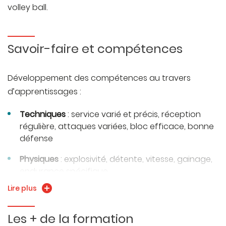
volley ball.
Savoir-faire et compétences
Développement des compétences au travers
d’apprentissages :
Techniques
: service varié et précis, réception
régulière, attaques variées, bloc efficace, bonne
défense
Physiques
: explosivité, détente, vitesse, gainage,
endurance spécifique
Lire plus
Tactiques
: lecture du jeu, combinaisons
collectives, adaptation en cours de match
Les + de la formation
Mentales/collectives
: communication, gestion du