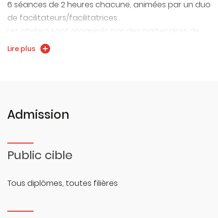
6 séances de 2 heures chacune, animées par un duo
de facilitateurs/facilitatrices.
Les ateliers sont organisés par des partenaires de
l'université (le CROUS, Grand Besançon Métropole). La
Lire plus
participation est valorisée par l'université à travers
cette UEL par des points bonus et 2 ECTS.
Admission
Public cible
Tous diplômes, toutes filières