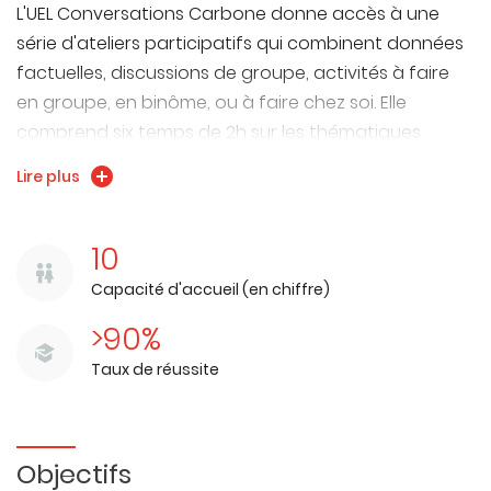
L'UEL Conversations Carbone donne accès à une
série d'ateliers participatifs qui combinent données
factuelles, discussions de groupe, activités à faire
en groupe, en binôme, ou à faire chez soi. Elle
comprend six temps de 2h sur les thématiques
suivantes :
Lire plus
1. Réfléchir à un avenir sobre en carbone
2. L'énergie à la maison
10
3. Voyage et transport
Capacité d'accueil (en chiffre)
4. L'alimentation et l'eau
>90%
5. La consommation et les déchets
6. Discuter avec ses amis, sa famille et ses collègues
Taux de réussite
Description complète :
https://carboneetsens.fr/conversations-carbone-en-france/
Objectifs