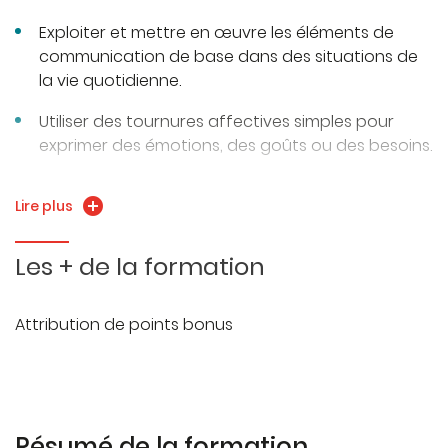
Exploiter et mettre en œuvre les éléments de
communication de base dans des situations de
la vie quotidienne.
Utiliser des tournures affectives simples pour
exprimer des émotions, des goûts ou des besoins.
Employer quelques verbes plus complexes pour
Lire plus
enrichir les messages simples.
Se repérer dans différents espaces (école, ville,
Les + de la formation
lieux publics) et comprendre des indications
simples.
Attribution de points bonus
Comprendre et utiliser des notions simples
d’ordre et d’hypothèse dans des situations
guidées.
Poursuivre l’enrichissement du vocabulaire lié à
Résumé de la formation