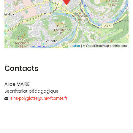
| © OpenStreetMap contributors
Leaflet
Contacts
Alice MAIRE
Secrétariat pédagogique
slhs-polyglotte
@
univ-fcomte.fr