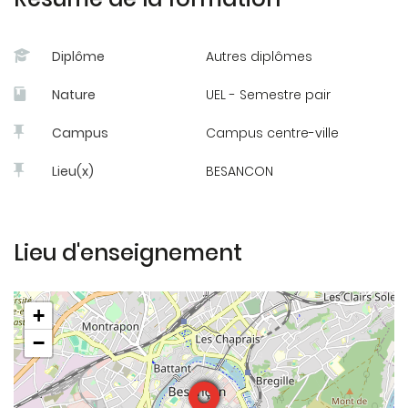
soi et à son environnement proche afin de
gagner en autonomie.
Diplôme
Autres diplômes
Nature
UEL - Semestre pair
Campus
Campus centre-ville
Lieu(x)
BESANCON
Lieu d'enseignement
+
−