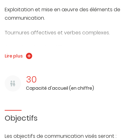
Exploitation et mise en œuvre des éléments de
communication.
Tournures affectives et verbes complexes.
Se repérer dans les différents espaces.
Lire plus
Ordre et hypothèse.
Poursuite des thématiques liées à soi et son
30
environnement.
Capacité d'accueil (en chiffre)
Niveau: A1
Objectifs
Les objectifs de communication visés seront :