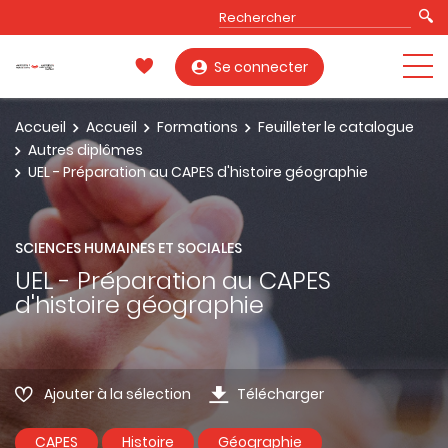
Se connecter
Accueil
Accueil
Formations
Feuilleter le catalogue
Autres diplômes
UEL - Préparation au CAPES d'histoire géographie
SCIENCES HUMAINES ET SOCIALES
UEL - Préparation au CAPES
d'histoire géographie
Ajouter à la sélection
Télécharger
CAPES
Histoire
Géographie