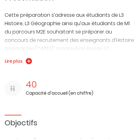
Cette préparation s’adresse aux étudiants de L3
Histoire, L3 Géographie ainsi qu’aux étudiants de M1
du parcours M2E souhaitant se préparer au
concours de recrutement des enseignants d'Histoire
géographie (CAPES), organisé au niveau L3.
Elle repose sur deux UE Libres complémentaires, l’une
Lire plus
au semestre 5 et l’autre au semestre 6, qui ont
vocation à être suivies toutes les deux. Chaque UE
représente 20 heures de TD. Les cours auront lieu à
40
l'UFR SLHS ou à l'INSPE site de Montjoux.
Capacité d'accueil (en chiffre)
Les contenus des séances pour l'UEL du premier
Objectifs
semestre permettront de préparer les épreuves
d'admissibilité :