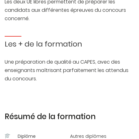
Les deux UE libres permettent de préparer les
Méthodologie des épreuves écrites de CAPES en
candidats aux différentes épreuves du concours
histoire : 8h
concerné.
Correction du concours blanc d'histoire : 2h
Méthodologie des épreuves écrites de CAPES en
Les + de la formation
géographie : 8h
Correction du concours blanc de géographie : 2h
Une préparation de qualité au CAPES, avec des
enseignants maîtrisant parfaitement les attendus
du concours.
Les contenus des séances pour l'UEL du second
semestre permettront de préparer les épreuves
d'admission :
Résumé de la formation
Méthodologie des épreuves orales de CAPES en
histoire : 10h
Diplôme
Autres diplômes
Méthodologie des épreuves orales de CAPES en