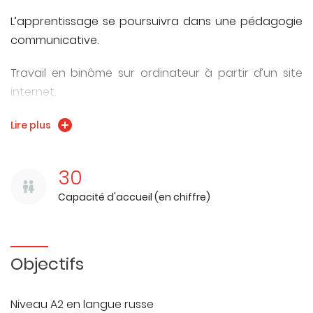
L’apprentissage se poursuivra dans une pédagogie
communicative.
Travail en binôme sur ordinateur à partir d’un site
internet.
Ce cours visera à favoriser une communication
Lire plus
authentique.
30
Acquisition de réflexes de communication et
d’expression orale.
Capacité d'accueil (en chiffre)
Objectifs
Niveau A2 en langue russe