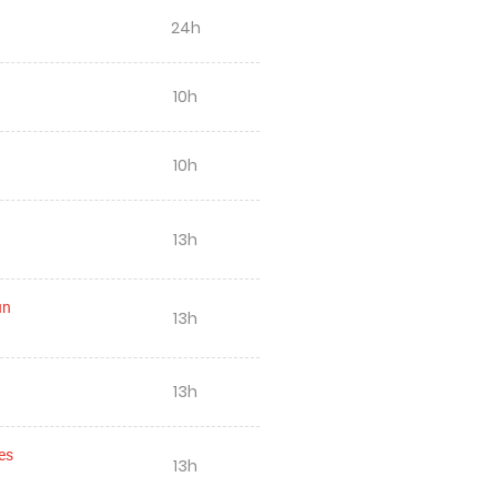
24h
10h
10h
13h
un
13h
13h
es
13h