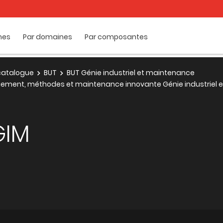
mes
Par domaines
Par composantes
e catalogue
BUT
BUT Génie industriel et maintenance
agement, méthodes et maintenance innovante Génie industriel
GIM