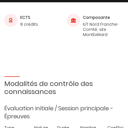
ECTS
Composante
8 crédits
IUT Nord Franche-
Comté, site
Montbéliard
Modalités de contrôle des
connaissances
Évaluation initiale / Session principale -
Épreuves
Type
Nature
Durée
Nombre
Coefficie