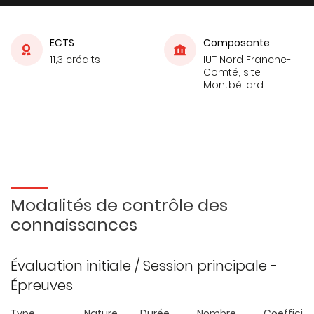
ECTS
Composante
11,3 crédits
IUT Nord Franche-
Comté, site
Montbéliard
Modalités de contrôle des
connaissances
Évaluation initiale / Session principale -
Épreuves
Type
Nature
Durée
Nombre
Coefficie