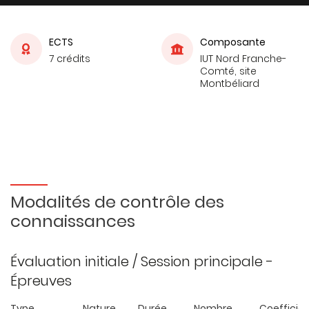
ECTS
Composante
7 crédits
IUT Nord Franche-
Comté, site
Montbéliard
Modalités de contrôle des
connaissances
Évaluation initiale / Session principale -
Épreuves
Type
Nature
Durée
Nombre
Coefficie