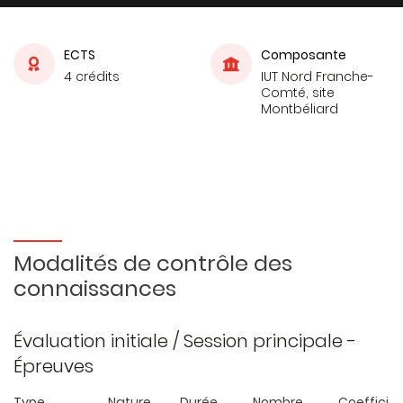
ECTS
Composante
4 crédits
IUT Nord Franche-
Comté, site
Montbéliard
Modalités de contrôle des
connaissances
Évaluation initiale / Session principale -
Épreuves
Type
Nature
Durée
Nombre
Coefficie