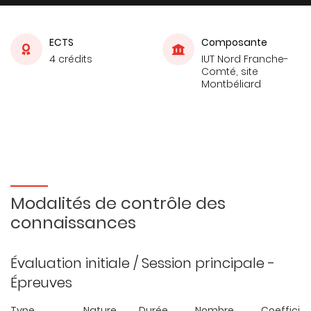
ECTS
Composante
4 crédits
IUT Nord Franche-
Comté, site
Montbéliard
Modalités de contrôle des
connaissances
Évaluation initiale / Session principale -
Épreuves
Type
Nature
Durée
Nombre
Coefficie