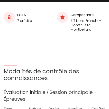
ECTS
Composante
7 crédits
IUT Nord Franche-
Comté, site
Montbéliard
Modalités de contrôle des
connaissances
Évaluation initiale / Session principale -
Épreuves
Type
Nature
Durée
Nombre
Coefficie