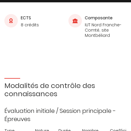
ECTS
Composante
8 crédits
IUT Nord Franche-
Comté, site
Montbéliard
Modalités de contrôle des
connaissances
Évaluation initiale / Session principale -
Épreuves
Type
Nature
Durée
Nombre
Coefficie