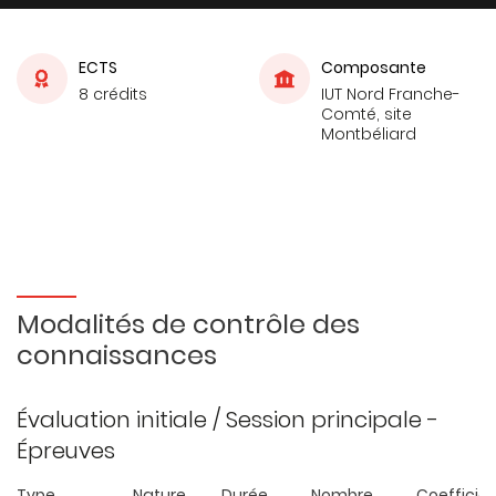
ECTS
Composante
8 crédits
IUT Nord Franche-
Comté, site
Montbéliard
Modalités de contrôle des
connaissances
Évaluation initiale / Session principale -
Épreuves
Type
Nature
Durée
Nombre
Coefficie