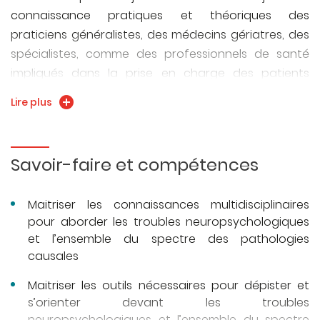
connaissance pratiques et théoriques des
praticiens généralistes, des médecins gériatres, des
spécialistes, comme des professionnels de santé
impliqués dans la prise en charge des patients
présentant des troubles cognitifs potentiels ou
Lire plus
avérés, pour leur permettre de mieux appréhender
les fonctions psychologiques et leurs troubles au
cours des lésions cérébrales. La formation
Savoir-faire et compétences
permettra également l’évaluation des pratiques
professionnelles dans ce champ spécifique en
Maitriser les connaissances multidisciplinaires
s’intégrant dans le développement professionnel
pour aborder les troubles neuropsychologiques
continue des professionnels de santé. L’objectif est
et l’ensemble du spectre des pathologies
d’assurer aux étudiants et aux professionnels une
causales
connaissance de l’ensemble de la pathologie
neurologique pouvant entrainer un trouble cognitif,
Maitriser les outils nécessaires pour dépister et
s’orienter devant les troubles
ainsi que leur permettre de réaliser une évaluation
neuropsychologiques et l’ensemble du spectre