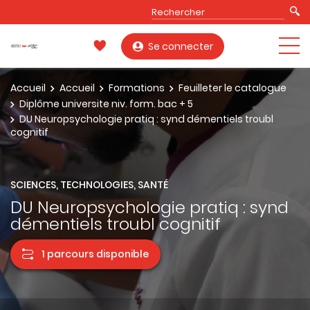
Se connecter
Accueil
Accueil
Formations
Feuilleter le catalogue
Diplôme universite niv. form. bac + 5
DU Neuropsychologie pratiq : synd démentiels troubl
cognitif
SCIENCES, TECHNOLOGIES, SANTÉ
DU Neuropsychologie pratiq : synd
démentiels troubl cognitif
1 parcours disponible