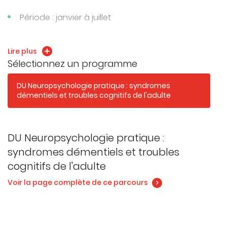
Période : janvier à juillet
Lieu : Besançon
Lire plus
Durée : 1 année
Sélectionnez un programme
Volume horaire enseignement : 76h
DU Neuropsychologie pratique : syndromes
démentiels et troubles cognitifs de l'adulte
Parcours
DU Neuropsychologie pratique :
syndromes démentiels et troubles
cognitifs de l'adulte
Voir la page complète de ce parcours