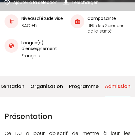
Ajouter à la sélection
Télécharger
Niveau d'étude visé
Composante
BAC +5
UFR des Sciences
de la santé
Langue(s)
d'enseignement
Français
ésentation
Organisation
Programme
Admission
Présentation
Ce DU a pour objectif de mettre à jour les