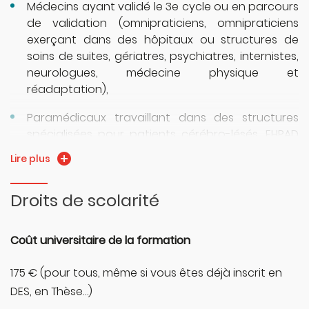
Médecins ayant validé le 3e cycle ou en parcours
de validation (omnipraticiens, omnipraticiens
exerçant dans des hôpitaux ou structures de
soins de suites, gériatres, psychiatres, internistes,
neurologues, médecine physique et
réadaptation),
Paramédicaux travaillant dans des structures
spécialisées pour patients cérébro-lésés, EHPAD
et structures médico-sociales : orthophonistes,
Lire plus
psychologues, infirmières, assistantes sociales,
ergothérapeute, kinésithérapeutes intervenant
Droits de scolarité
dans des structures dévolues à ces pathologies,
directeurs d’établissements sanitaires médico-
sociaux de structures dévolues à ces
Coût universitaire de la formation
pathologies.
175 € (pour tous, même si vous êtes déjà inscrit en
DES, en Thèse…)