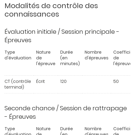
Modalités de contrôle des
connaissances
Évaluation initiale / Session principale -
Épreuves
Type
Nature
Durée
Nombre
Coefficie
d'évaluation
de
(en
d'épreuves
de
l'épreuve
minutes)
l'épreuve
CT (contrôle
Écrit
120
50
terminal)
Seconde chance / Session de rattrapage
- Épreuves
Type
Nature
Durée
Nombre
Coefficie
d'évaluation
de
(en
d'épreuves
de