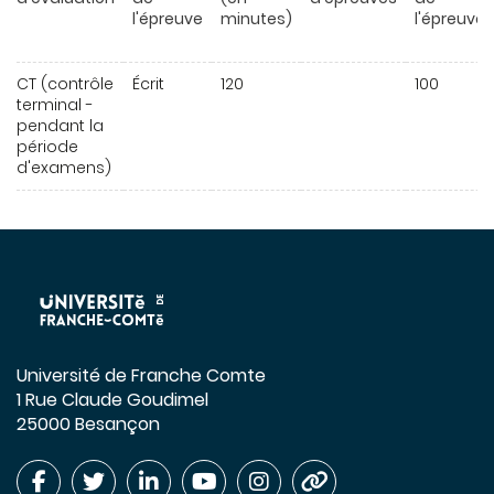
l'épreuve
minutes)
l'épreuve
CT (contrôle
Écrit
120
100
terminal -
pendant la
période
d'examens)
Université de Franche Comte
1 Rue Claude Goudimel
25000 Besançon