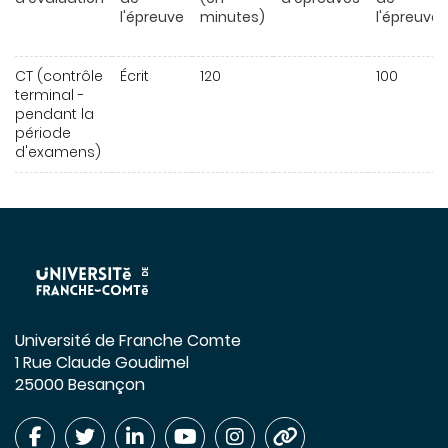
l'épreuve
minutes)
l'épreuve
CT (contrôle
Écrit
120
100
terminal -
pendant la
période
d'examens)
Université de Franche Comte
1 Rue Claude Goudimel
25000 Besançon