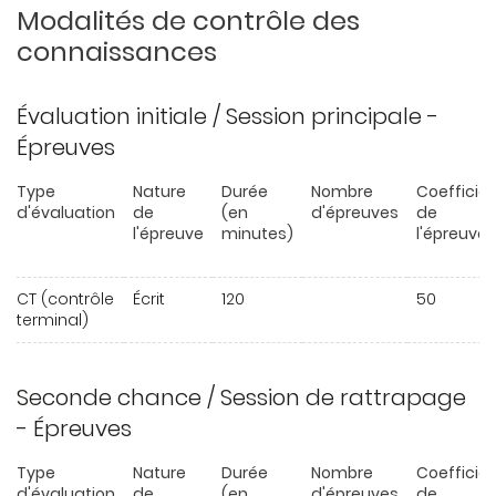
Modalités de contrôle des
connaissances
Évaluation initiale / Session principale -
Épreuves
Type
Nature
Durée
Nombre
Coefficie
d'évaluation
de
(en
d'épreuves
de
l'épreuve
minutes)
l'épreuve
CT (contrôle
Écrit
120
50
terminal)
Seconde chance / Session de rattrapage
- Épreuves
Type
Nature
Durée
Nombre
Coefficie
d'évaluation
de
(en
d'épreuves
de